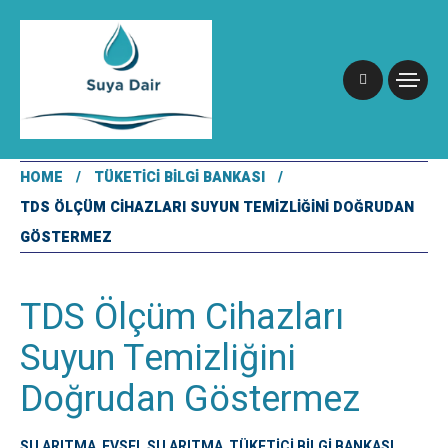
HOME
TÜKETICI BILGI BANKASI
TDS ÖLÇÜM CIHAZLARI SUYUN TEMIZLIĞINI DOĞRUDAN
GÖSTERMEZ
TDS Ölçüm Cihazları
Suyun Temizliğini
Doğrudan Göstermez
SU ARITMA
,
EVSEL SU ARITMA
,
TÜKETICI BILGI BANKASI
,