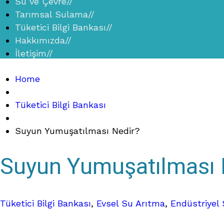
Su ve Çevre
//
Tarımsal Sulama
//
Tüketici Bilgi Bankası
//
Hakkımızda
//
İletişim
//
Home
Tüketici Bilgi Bankası
Suyun Yumuşatılması Nedir?
Suyun Yumuşatılması 
Tüketici Bilgi Bankası
,
Evsel Su Arıtma
,
Endüstriyel