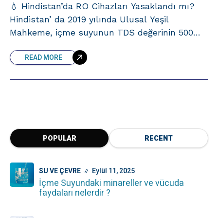
💧 Hindistan’da RO Cihazları Yasaklandı mı?
Hindistan’ da 2019 yılında Ulusal Yeşil
Mahkeme, içme suyunun TDS değerinin 500
altındaki yerlerde RO kullanımını su israfı ve
READ MORE
çevresel etkiler nedeniyle yasaklamıştı. Ancak
POPULAR
RECENT
SU VE ÇEVRE
Eylül 11, 2025
İçme Suyundaki minareller ve vücuda
faydaları nelerdir ?