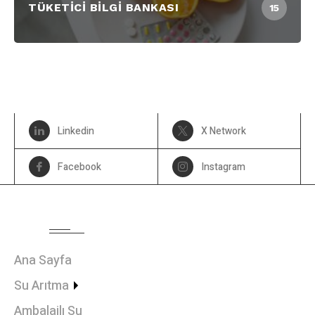
TÜKETICI BILGI BANKASI
15
Linkedin
X Network
Facebook
Instagram
MENU
Ana Sayfa
Su Arıtma
Ambalajlı Su