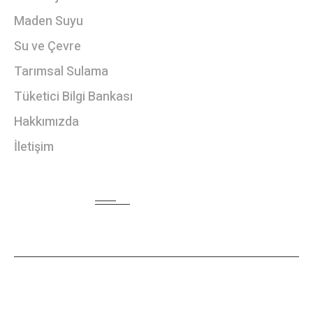
Maden Suyu
Su ve Çevre
Tarımsal Sulama
Tüketici Bilgi Bankası
Hakkımızda
İletişim
HABER BÜLTENI
ANA SAYFA
HAKKIMIZDA
İLETIŞIM