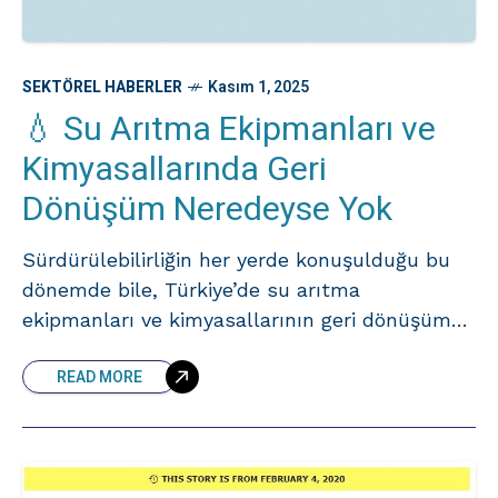
SEKTÖREL HABERLER
Kasım 1, 2025
💧 Su Arıtma Ekipmanları ve
Kimyasallarında Geri
Dönüşüm Neredeyse Yok
Sürdürülebilirliğin her yerde konuşulduğu bu
dönemde bile, Türkiye’de su arıtma
ekipmanları ve kimyasallarının geri dönüşümü
yaygın değil. Reçineler, aktif karbon, filtreler ve
READ MORE
plastik parçalar çoğunlukla bertaraf ediliyor;
süreçler standartlaşmamış ve