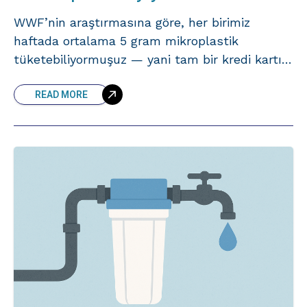
WWF’nin araştırmasına göre, her birimiz
haftada ortalama 5 gram mikroplastik
tüketebiliyormuşuz — yani tam bir kredi kartı
kadar. Su, hava, yiyecek… Artık plastikten
READ MORE
kaçmak neredeyse imkânsız. Bu sadece çevre
değil,