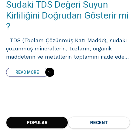
Sudaki TDS Değeri Suyun
Kirliliğini Doğrudan Gösterir mi
?
TDS (Toplam Çözünmüş Katı Madde), sudaki
çözünmüş minerallerin, tuzların, organik
maddelerin ve metallerin toplamını ifade eder.
Ancak, TDS’nin yüksekliği her zaman suyun
READ MORE
kirli olduğu olduğu anlamına gelmez. 1.
POPULAR
RECENT