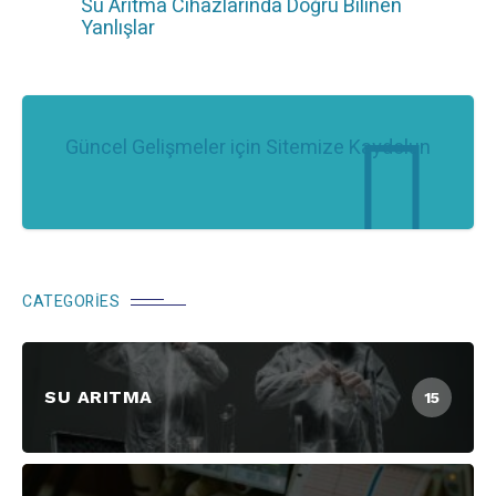
Su Arıtma Cihazlarında Doğru Bilinen
Yanlışlar
Güncel Gelişmeler için Sitemize Kaydolun
CATEGORIES
SU ARITMA
15