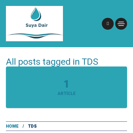
All posts tagged in TDS
1
ARTICLE
HOME
TDS