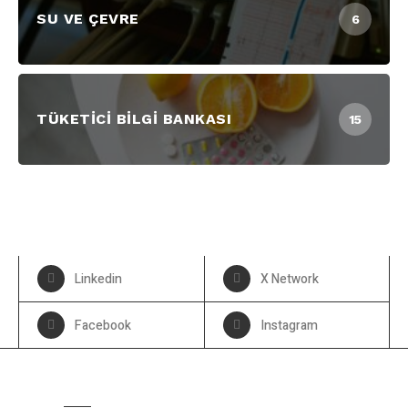
SU VE ÇEVRE
6
TÜKETICI BILGI BANKASI
15
Linkedin
X Network
Facebook
Instagram