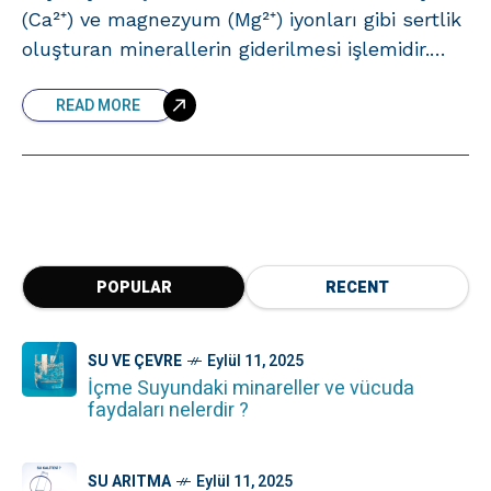
(Ca²⁺) ve magnezyum (Mg²⁺) iyonları gibi sertlik
oluşturan minerallerin giderilmesi işlemidir.
Genellikle polimer esaslı reçineler kullanılarak
READ MORE
yapılan bu işlem, suyun içindeki mineralleri
arıtmış olur. Ters
POPULAR
RECENT
SU VE ÇEVRE
Eylül 11, 2025
İçme Suyundaki minareller ve vücuda
faydaları nelerdir ?
SU ARITMA
Eylül 11, 2025