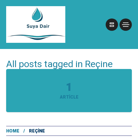
All posts tagged in Reçine
1
ARTICLE
HOME
REÇINE