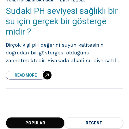
TÜKETICI BILGI BANKASI
Eylül 11, 2025
Sudaki PH seviyesi sağlıklı bir
su için gerçek bir gösterge
midir ?
Birçok kişi pH değerini suyun kalitesinin
doğrudan bir göstergesi olduğunu
zannetmektedir. Piyasada alkali su diye satılan
ürünlerin bu hatalı algıda payı olsa gerek.
READ MORE
Oysa, Dünya Sağlık Örgütü (WHO)’ne göre pH
POPULAR
RECENT