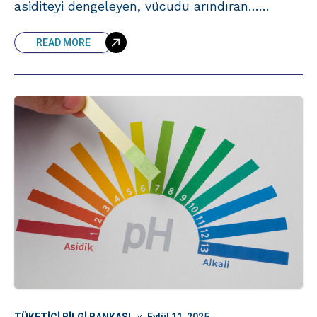
asiditeyi dengeleyen, vücudu arındıran…
Kulağa etkileyici geliyor ama işin bilime bakan
READ MORE
kısmı biraz daha farklı. Alkali su nedir?