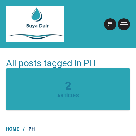
All posts tagged in PH
2
ARTICLES
HOME
PH